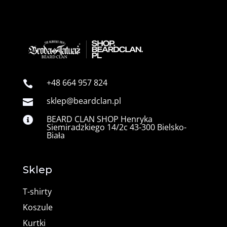
+48 664 957 824

sklep@beardclan.pl

BEARD CLAN SHOP Henryka

Siemiradzkiego 14/2c 43-300 Bielsko-
Biała
Sklep
T-shirty
Koszule
Kurtki