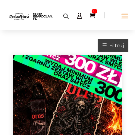
0


☰
Filtruj